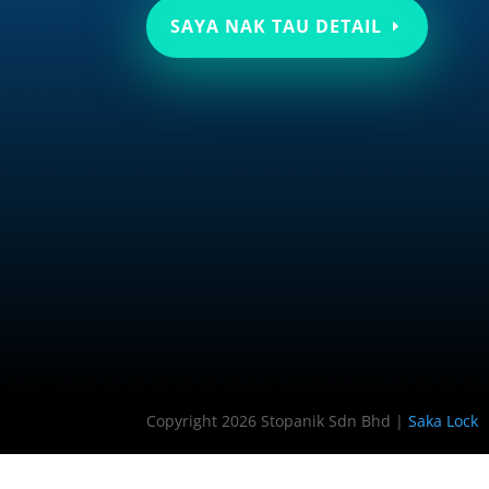
SAYA NAK TAU DETAIL
Copyright 2026 Stopanik Sdn Bhd |
Saka Lock