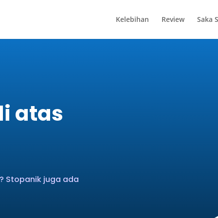
Kelebihan
Review
Saka 
i atas
? Stopanik juga ada